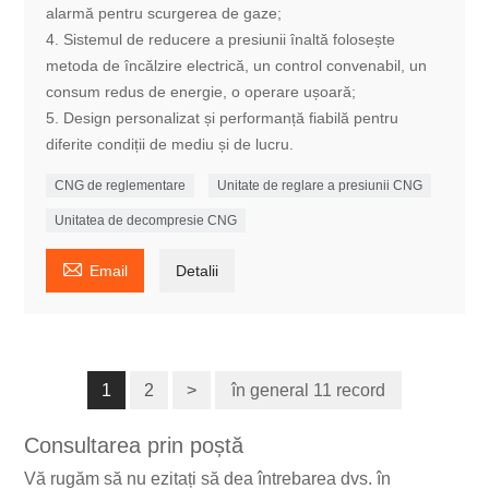
alarmă pentru scurgerea de gaze;
4. Sistemul de reducere a presiunii înaltă folosește
metoda de încălzire electrică, un control convenabil, un
consum redus de energie, o operare ușoară;
5. Design personalizat și performanță fiabilă pentru
diferite condiții de mediu și de lucru.
CNG de reglementare
Unitate de reglare a presiunii CNG
Unitatea de decompresie CNG

Email
Detalii
1
2
>
în general 11 record
Consultarea prin poștă
Vă rugăm să nu ezitați să dea întrebarea dvs. în