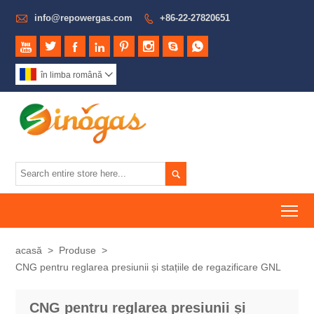

info@repowergas.com
+86-22-27820651









în limba română


To
acasă
>
Produse
>
CNG pentru reglarea presiunii și stațiile de regazificare GNL
CNG pentru reglarea presiunii și