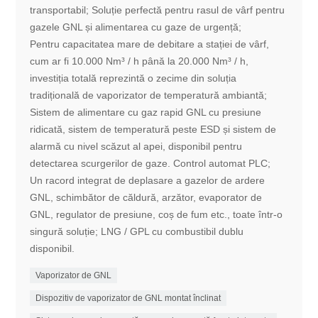
transportabil; Soluție perfectă pentru rasul de vârf pentru
gazele GNL și alimentarea cu gaze de urgență;
Pentru capacitatea mare de debitare a stației de vârf,
cum ar fi 10.000 Nm³ / h până la 20.000 Nm³ / h,
investiția totală reprezintă o zecime din soluția
tradițională de vaporizator de temperatură ambiantă;
Sistem de alimentare cu gaz rapid GNL cu presiune
ridicată, sistem de temperatură peste ESD și sistem de
alarmă cu nivel scăzut al apei, disponibil pentru
detectarea scurgerilor de gaze. Control automat PLC;
Un racord integrat de deplasare a gazelor de ardere
GNL, schimbător de căldură, arzător, evaporator de
GNL, regulator de presiune, coș de fum etc., toate într-o
singură soluție; LNG / GPL cu combustibil dublu
disponibil.
Vaporizator de GNL
Dispozitiv de vaporizator de GNL montat înclinat