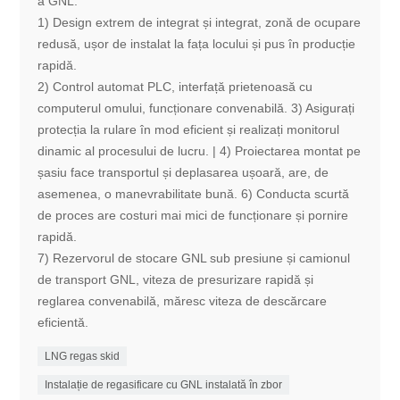
a GNL:
1) Design extrem de integrat și integrat, zonă de ocupare
redusă, ușor de instalat la fața locului și pus în producție
rapidă.
2) Control automat PLC, interfață prietenoasă cu
computerul omului, funcționare convenabilă. 3) Asigurați
protecția la rulare în mod eficient și realizați monitorul
dinamic al procesului de lucru. | 4) Proiectarea montat pe
șasiu face transportul și deplasarea ușoară, are, de
asemenea, o manevrabilitate bună. 6) Conducta scurtă
de proces are costuri mai mici de funcționare și pornire
rapidă.
7) Rezervorul de stocare GNL sub presiune și camionul
de transport GNL, viteza de presurizare rapidă și
reglarea convenabilă, măresc viteza de descărcare
eficientă.
LNG regas skid
Instalație de regasificare cu GNL instalată în zbor