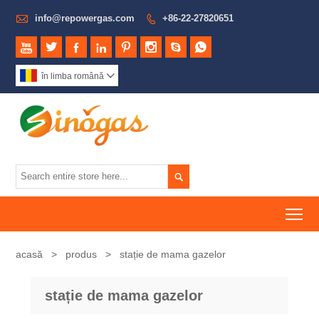

info@repowergas.com
+86-22-27820651









în limba română


To
acasă
>
produs
>
stație de mama gazelor
stație de mama gazelor