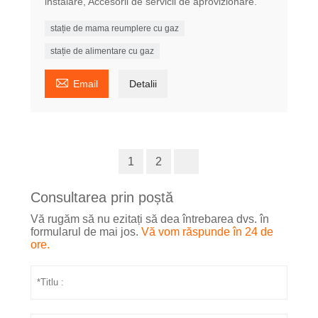
instalare, Accesorii de servicii de aprovizionare.
stație de mama reumplere cu gaz
stație de alimentare cu gaz

Email
Detalii
1
2
Consultarea prin poștă
Vă rugăm să nu ezitați să dea întrebarea dvs. în
formularul de mai jos.
Vă vom răspunde în 24 de
ore.