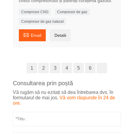
costul compresorului și păstrați curățenia gazului.
Compresor CNG
Compresor de gaz
Compresor de gaz natural

Email
Detalii
1
2
3
4
5
6
Consultarea prin poștă
Vă rugăm să nu ezitați să dea întrebarea dvs. în
formularul de mai jos.
Vă vom răspunde în 24 de
ore.